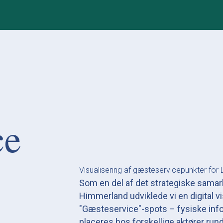
ce
Visualisering af gæsteservicepunkter for
Som en del af det strategiske sama
Himmerland udviklede vi en digital vi
"Gæsteservice"-spots – fysiske info
placeres hos forskellige aktører run