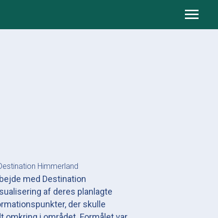
 Destination Himmerland
rbejde med Destination
sualisering af deres planlagte
rmationspunkter, der skulle
dt omkring i området. Formålet var