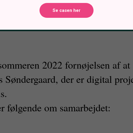
Se casen her
 sommeren 2022 fornøjelsen af at
Søndergaard, der er digital proj
s.
er følgende om samarbejdet: