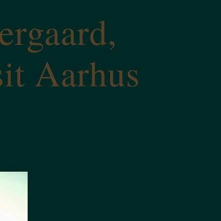
ergaard,
sit Aarhus