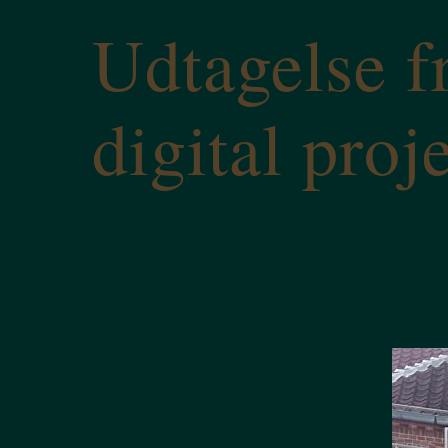
Udtagelse f
digital proj