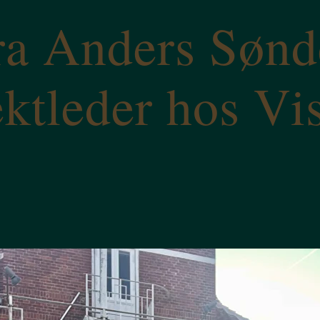
ra Anders Sønd
ektleder hos Vi