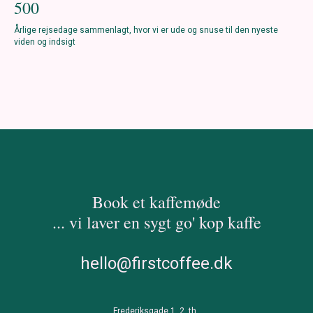
500
Årlige rejsedage sammenlagt, hvor vi er ude og snuse til den nyeste
viden og indsigt
Book et kaffemøde
... vi laver en sygt go' kop kaffe
hello@firstcoffee.dk
Frederiksgade 1. 2, th.,