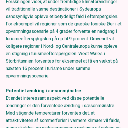
Forskningen viser, at under fremtidige klimaforandringer
vil traditionelle varme destinationer i Sydeuropa
sandsynligvis opleve et betydeligt fald i efterspørgslen.
For eksempel vil regioner som de græske Ioniske Øer i et
opvarmningsscenarie på 4 grader forvente en nedgang i
turismeefterspørgslen på op til 9 procent. Omvendt vil
køligere regioner i Nord- og Centraleuropa kunne opleve
en stigning i turismeefterspørgslen. West Wales i
Storbritannien forventes for eksempel at få en vækst på
næsten 16 procent i turisme under samme
opvarmningsscenarie.
Potentiel ændring i sæsonmønstre
Et andet interessant aspekt ved disse potentielle
ændringer er den forventede ændring i sæsonmønstre.
Med stigende temperaturer forventes det, at
attraktiviteten af sommerferier i varmere klimaer vil falde,
mens skulder- og vintersæsonerne muligvis vil opleve en