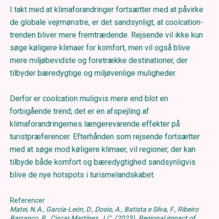
I takt med at klimaforandringer fortsætter med at påvirke
de globale vejrmønstre, er det sandsynligt, at coolcation-
trenden bliver mere fremtrædende. Rejsende vil ikke kun
søge køligere klimaer for komfort, men vil også blive
mere miljøbevidste og foretrække destinationer, der
tilbyder bæredygtige og miljøvenlige muligheder.
Derfor er coolcation muligvis mere end blot en
forbigående trend; det er en afspejling af
klimaforandringernes længerevarende effekter på
turistpræferencer. Efterhånden som rejsende fortsætter
med at søge mod køligere klimaer, vil regioner, der kan
tilbyde både komfort og bæredygtighed sandsynligvis
blive de nye hotspots i turismelandskabet.
Referencer
Matei, N.A., García-León, D., Dosio, A., Batista e Silva, F., Ribeiro
Barranco, R., Císcar Martínez, J.C. (2023). Regional impact of