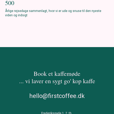
500
Årlige rejsedage sammenlagt, hvor vi er ude og snuse til den nyeste
viden og indsigt
Book et kaffemøde
... vi laver en sygt go' kop kaffe
hello@firstcoffee.dk
Frederiksgade 1. 2, th.,