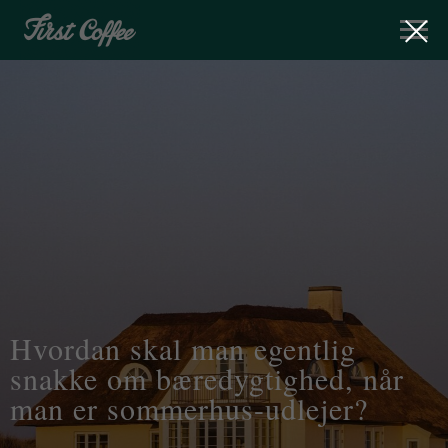
Hvordan skal man egentlig
snakke om bæredygtighed, når
man er sommerhus-udlejer?