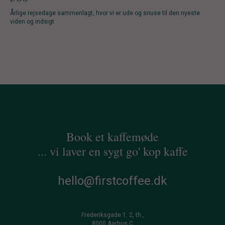
Årlige rejsedage sammenlagt, hvor vi er ude og snuse til den nyeste
viden og indsigt
Book et kaffemøde
... vi laver en sygt go' kop kaffe
hello@firstcoffee.dk
Frederiksgade 1. 2, th.,
8000 Aarhus C