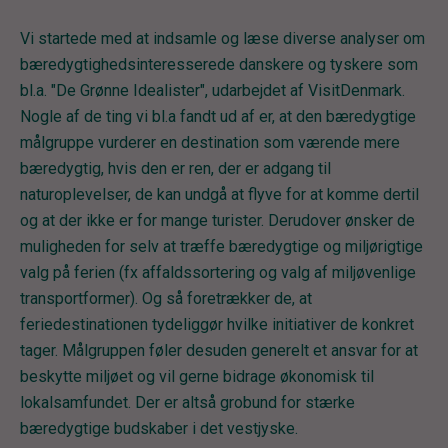
Vi startede med at indsamle og læse diverse analyser om
bæredygtighedsinteresserede danskere og tyskere som
bl.a. "De Grønne Idealister", udarbejdet af VisitDenmark.
Nogle af de ting vi bl.a fandt ud af er, at den bæredygtige
målgruppe vurderer en destination som værende mere
bæredygtig, hvis den er ren, der er adgang til
naturoplevelser, de kan undgå at flyve for at komme dertil
og at der ikke er for mange turister. Derudover ønsker de
muligheden for selv at træffe bæredygtige og miljørigtige
valg på ferien (fx affaldssortering og valg af miljøvenlige
transportformer). Og så foretrækker de, at
feriedestinationen tydeliggør hvilke initiativer de konkret
tager. Målgruppen føler desuden generelt et ansvar for at
beskytte miljøet og vil gerne bidrage økonomisk til
lokalsamfundet. Der er altså grobund for stærke
bæredygtige budskaber i det vestjyske.