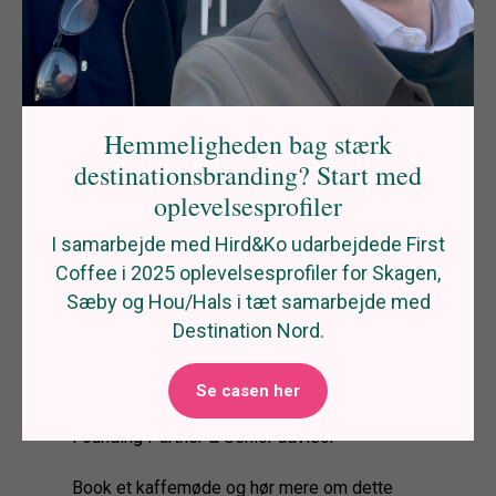
Hemmeligheden bag stærk
destinationsbranding? Start med
oplevelsesprofiler
I samarbejde med Hird&Ko udarbejdede First
Coffee i 2025 oplevelsesprofiler for Skagen,
Sæby og Hou/Hals i tæt samarbejde med
Destination Nord.
Se casen her
Dennis Østergaard
Founding Partner & Senior advisor
Book et kaffemøde og hør mere om dette